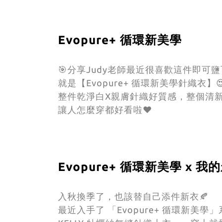
Evopure+ 循環新美學
🎯分享Judy老師最近很喜歡這件即可
就是【Evopure+ 循環新美學針織衣】
整件乾淨白X親膚針織好質感，整個清
讓人怎麼穿都好看啦❤
Evopure+ 循環新美學 x 我
入秋換季了，也該替自己添件新衣🍂
最近入手了 「Evopure+ 循環新美學