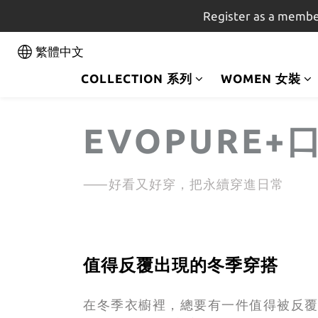
Register as a membe
繁體中文
COLLECTION 系列
WOMEN 女裝
EVOPURE+
⸺好看又好穿，把永續穿進日常
值得反覆出現的冬季穿搭
在冬季衣櫥裡，總要有一件值得被反