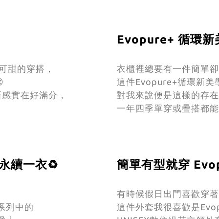
Evopure+ 循環
鹽可甜的穿搭，
衣櫃裡總要有一件簡單卻

這件Evopure+循環新
新感實在好滿分，
對我來說便是這樣的存在
一年四季單穿或疊搭都能
的永續一衣♻️
簡單有型就穿 Evo
有時候假日出門喜歡穿著
」系列中的
這件外套我很喜歡是Evop