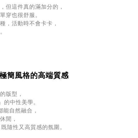
，但這件真的滿加分的，
單穿也很舒服。
種，活動時不會卡卡，
。
現極簡風格的高端質感
的版型，
」的中性美學。
都能自然融合，
休閒，
帶出既隨性又高質感的氛圍。