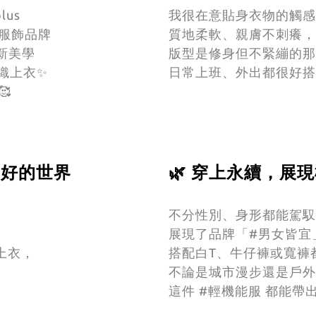
lus
我很在意貼身衣物的觸感
服飾品牌
質地柔軟、親膚不刺癢，
環新美學
版型是修身但不緊繃的那
針織上衣✨
日常上班、外出都很好搭

環美好的世界
🌿 穿上永續，展
不分性別、身形都能駕馭
展現了品牌「#男女皆宜
上衣，
搭配白T、牛仔褲或寬褲
不論是城市漫步還是戶外
這件 #輕機能服 都能