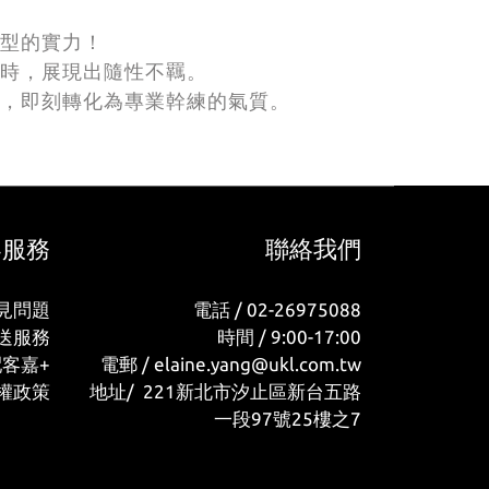
型的實力！
時，展現出隨性不羈。
，即刻轉化為專業幹練的氣質。
客服務
聯絡我們
見問題
電話 / 02-26975088
送服務
時間 / 9:00-17:00
配客嘉+
電郵 / elaine.yang@ukl.com.tw
權政策
地址/ 221新北市汐止區新台五路
一段97號25樓之7