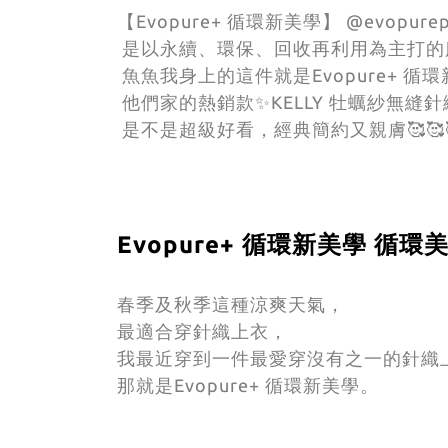
【Evopure+ 循環新美學】 @evopurep
是以永續、環保、回收再利用為主打的
魚魚我身上的這件就是Evopure+ 循
他們家的熱銷款✨KELLY 牡蠣紗無縫
是不是超級好看，經典簡約又親膚🥰🥰
Evopure+ 循環新美學 循
春季及秋季這種涼爽天氣，
最適合穿針織上衣，
我最近穿到一件最愛穿沒有之一的針織
那就是Evopure+ 循環新美學。