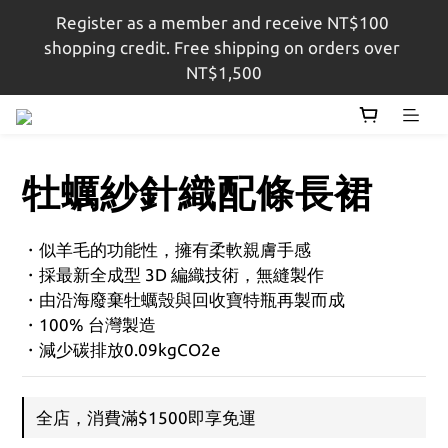
shopping credit. Free shipping on orders over 
註冊會員即贈$100購物金，結帳金額滿$1,500即享免
NT$1,500
運
註冊會員即贈$100購物金，結帳金額滿$1,500即享免
運
牡蠣紗針織配條長裙
・似羊毛的功能性，擁有柔軟親膚手感
・採最新全成型 3D 編織技術，無縫製作
・由沿海廢棄牡蠣殼與回收寶特瓶再製而成
・100% 台灣製造
・減少碳排放0.09kgCO2e
全店，消費滿$1500即享免運