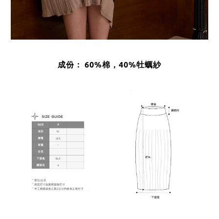
成份：
60
%棉，40%牡蠣紗