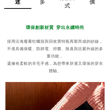
述
多
價
式
環保創新材質 穿出永續時尚
採用沿海廢棄牡蠣殼與回收寶特瓶再製而成的紗線，
不僅具備保暖、防靜電、抑菌、除臭與抗紫外線的多
重功能，
還擁有柔軟的羊毛手感，為您帶來舒適又環保的穿衣
體驗。