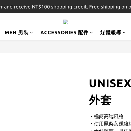
r and receive NT$100 shopping credit. Free shipping on 
註冊會員即贈$100購物金，結帳金額滿$1,500即享免運
註冊會員即贈$100購物金，結帳金額滿$1,500即享免運
MEN 男裝
ACCESSORIES 配件
媒體報導
UNIS
外套
・極簡高端風格
・使用鳳梨葉纖維
・天然乾爽、吸汗