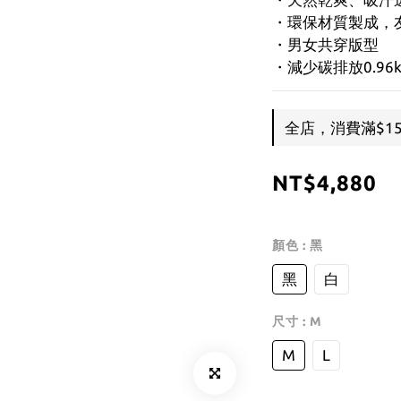
・環保材質製成，
・男女共穿版型
・減少碳排放0.96k
全店，消費滿$1
NT$4,880
顏色
: 黑
黑
白
尺寸
: M
M
L