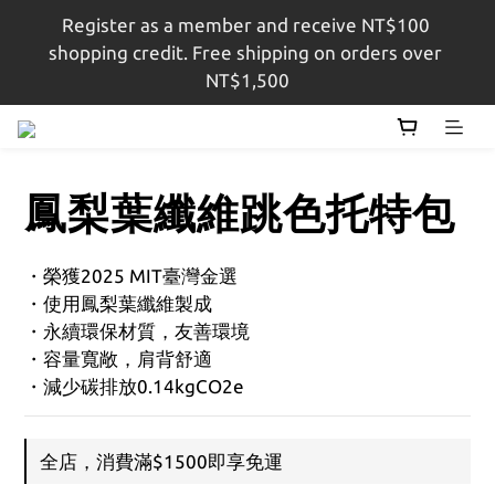
Register as a member and receive NT$100 
註冊會員即贈$100購物金，結帳金額滿$1,500即享免
shopping credit. Free shipping on orders over 
運
NT$1,500
註冊會員即贈$100購物金，結帳金額滿$1,500即享免
運
鳳梨葉纖維跳色托特包
・榮獲2025 MIT臺灣金選
・使用鳳梨葉纖維製成
・永續環保材質，友善環境
・容量寬敞，肩背舒適
・減少碳排放0.14kgCO2e
全店，消費滿$1500即享免運