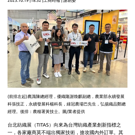
2023.10.19 |18:52 |工商時報 | 謝易晏
(前排左起)農識陳總經理，優織隆謝煥麒副總，農業部永續發展
科張技正，永續發展科楊科長，綠冠農場巴先生，弘揚織品鄭總
經理。後排：農糧署黃技士。圖/業者提供
台北紡織展（TITAS）向來為台灣紡織產業創新指標之
一，各家廠商莫不端出獨家技術，搶攻國內外訂單。其