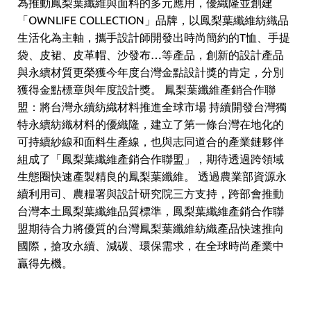
為推動鳳梨葉纖維與面料的多元應用，優織隆並創建
「OWNLIFE COLLECTION」品牌，以鳳梨葉纖維紡織品
生活化為主軸，攜手設計師開發出時尚簡約的T恤、手提
袋、皮裙、皮革帽、沙發布…等產品，創新的設計產品
與永續材質更榮獲今年度台灣金點設計獎的肯定，分別
獲得金點標章與年度設計獎。 鳳梨葉纖維產銷合作聯
盟：將台灣永續紡織材料推進全球市場 持續開發台灣獨
特永續紡織材料的優織隆，建立了第一條台灣在地化的
可持續紗線和面料生產線，也與志同道合的產業鏈夥伴
組成了「鳳梨葉纖維產銷合作聯盟」，期待透過跨領域
生態圈快速產製精良的鳳梨葉纖維。 透過農業部資源永
續利用司、農糧署與設計研究院三方支持，跨部會推動
台灣本土鳳梨葉纖維品質標準，鳳梨葉纖維產銷合作聯
盟期待合力將優質的台灣鳳梨葉纖維紡織產品快速推向
國際，搶攻永續、減碳、環保需求，在全球時尚產業中
贏得先機。