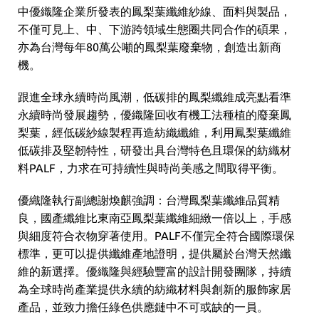
中優織隆企業所發表的鳳梨葉纖維紗線、面料與製品，
不僅可見上、中、下游跨領域生態圈共同合作的碩果，
亦為台灣每年80萬公噸的鳳梨葉廢棄物，創造出新商
機。
跟進全球永續時尚風潮，低碳排的鳳梨纖維成亮點看準
永續時尚發展趨勢，優織隆回收有機工法種植的廢棄鳳
梨葉，經低碳紗線製程再造紡織纖維，利用鳳梨葉纖維
低碳排及堅韌特性，研發出具台灣特色且環保的紡織材
料PALF，力求在可持續性與時尚美感之間取得平衡。
優織隆執行副總謝煥麒強調：台灣鳳梨葉纖維品質精
良，國產纖維比東南亞鳳梨葉纖維細緻一倍以上，手感
與細度符合衣物穿著使用。PALF不僅完全符合國際環保
標準，更可以提供纖維產地證明，提供屬於台灣天然纖
維的新選擇。優織隆與經驗豐富的設計開發團隊，持續
為全球時尚產業提供永續的紡織材料與創新的服飾家居
產品，並致力擔任綠色供應鏈中不可或缺的一員。