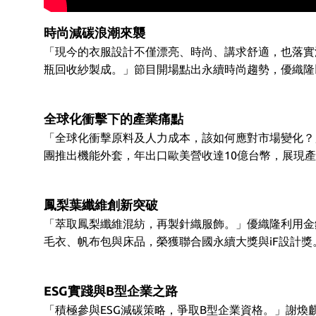
時尚減碳浪潮來襲
「現今的衣服設計不僅漂亮、時尚、講求舒適，也落實
瓶回收紗製成。」節目開場點出永續時尚趨勢，優織隆
全球化衝擊下的產業痛點
「全球化衝擊原料及人力成本，該如何應對市場變化？
團推出機能外套，年出口歐美營收達10億台幣，展現
鳳梨葉纖維創新突破
「萃取鳳梨纖維混紡，再製針織服飾。」優織隆利用金鑽
毛衣、帆布包與床品，榮獲聯合國永續大獎與iF設計獎
ESG實踐與B型企業之路
「積極參與ESG減碳策略，爭取B型企業資格。」謝煥麒