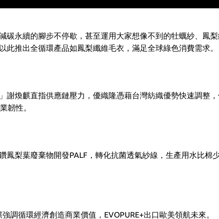
減碳永續的腳步不停歇，甚至運用大家想像不到的牡蠣紗、鳳梨
以此推出全循環產品如鳳梨纖維毛衣，滿足全球綠色消費需求。
」謝煥麒直指供應鏈壓力，優織隆憑藉台灣紡織優勢快速調整，
產業韌性。
鳳梨葉廢棄物開發PALF，轉化抗菌透氣紗線，生產用水比棉少
。
強調循環經濟創造商業價值，EVOPURE+出口歐美領航未來。