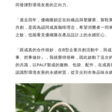
同發揮對環境友善的正向力。
「過去四年，優織隆鎖定在紡織品與塑膠業、製鞋
共創，是因為認同成真咖啡理念，希望消費者一同
之餘，也能看見優織隆在產品設計上的永續匠心。
「跟成真的合作很妙，在B型企業共創活動中，與
事、把事做好』，我就覺得很棒，因此啟動了這次
的共識，以PALF製成的服飾、包袋、配件，在成
認識對環境友善的永續材質，從舌尖到衣角品味永