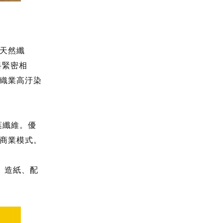
天然纖
料緊密相
織業高汙染
葉纖維。優
商業模式。
、造紙、配