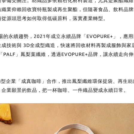
衝擊備受關注。紡織品多依賴石化材料製造，尤其是聚酯纖維
紡織業仰賴回收寶特瓶製成再生聚酯，但隨著食品、飲料品牌
須從源頭思考如何取得低碳原料，落實產業轉型。
的永續趨勢，2021年成立永續品牌「EVOPURE+」，應
生成技術與 3D全成型織造，快速將回收材料再製成服飾與家
PALF」鳳梨葉纖維，透過EVOPURE+品牌，讓永續走向
與B型企業「成真咖啡」合作，推出鳳梨纖維環保提袋、再生
」企業願景的飲品，把一杯咖啡、一件織品變成永續日常。