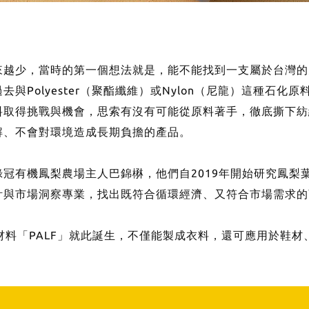
來越少，當時的第一個想法就是，能不能找到一支屬於台灣的
Polyester（聚酯纖維）或Nylon（尼龍）這種石化原
料取得挑戰與機會，思索有沒有可能從原料著手，徹底撕下紡
解、不會對環境造成長期負擔的產品。
冠有機鳳梨農場主人巴錦楙，他們自2019年開始研究鳳梨
計與市場洞察專業，找出既符合循環經濟、又符合市場需求的
材料「PALF」就此誕生，不僅能製成衣料，還可應用於鞋材