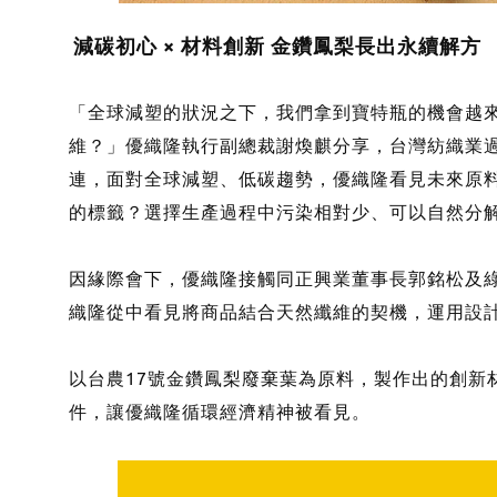
減碳初心 × 材料創新 金鑽鳳梨長出永續解方
「全球減塑的狀況之下，我們拿到寶特瓶的機會越
維？」優織隆執行副總裁謝煥麒分享，台灣紡織業過去與
連，面對全球減塑、低碳趨勢，優織隆看見未來原
的標籤？選擇生產過程中污染相對少、可以自然分
因緣際會下，優織隆接觸同正興業董事長郭銘松及綠
織隆從中看見將商品結合天然纖維的契機，運用設
以台農17號金鑽鳳梨廢棄葉為原料，製作出的創新
件，讓優織隆循環經濟精神被看見。