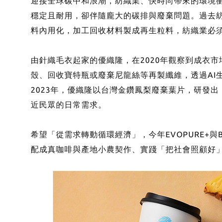
迎接全球碳中和浪潮，紡織業、快時尚帶來的環境
穩定且耐用，卻伴隨龐大的碳排與廢棄問題。過去
料內用化，加工回收材料製成再生粒料，紡織業必
由針織毛衣起家的優織隆，在2020年觀察到成衣市場
殼、回收寶特瓶或廢棄尼龍絲等再製纖維，透過AI
2023年，優織隆以台灣金鑽鳳梨廢棄葉片，研發出「
近民眾的日常需求。
希望「從需求轉動循環經濟」，今年EVOPURE+
配成真咖啡與產地小農契作、實踐「把社會照顧好