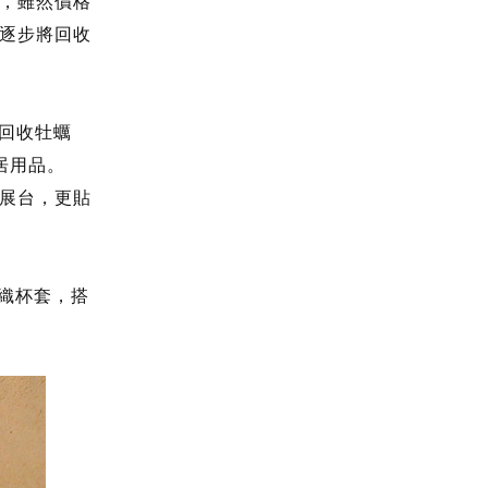
，雖然價格
逐步將回收
用回收牡蠣
居用品。
伸展台，更貼
紡織杯套，搭