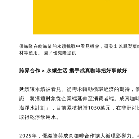
優織隆在紡織業的永續挑戰中看見機會，研發出以鳳梨葉纖
材等應用。 圖／優織隆提供
跨界合作 × 永續生活 攜手成真咖啡把好事做好
延續讓永續被看見、從需求轉動循環經濟的期待，
識，將溝通對象從企業端延伸至消費者端。成真咖啡於
潔淨水計劃」，目前累積捐贈1050萬元，在非洲尚
取得乾淨飲用水。
2025年，優織隆與成真咖啡合作擴大循環影響力