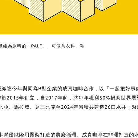
維為原料的「PALF」，可做為衣料、鞋
優織隆今年與同為B型企業的成真咖啡合作，以「一起把好事
2015年創立，自2017年起，將每年獲利50%捐助世界
比亞、馬拉威、莫三比克至2024年累積共建造26口水井，
。串聯優織隆用鳳梨打造的農廢循環、成真咖啡在非洲打造的